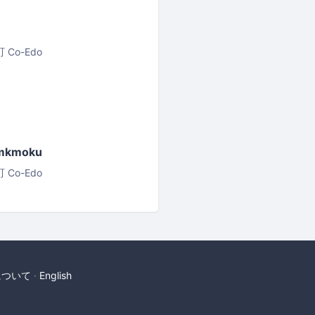
Co-Edo
kmoku
Co-Edo
について
English