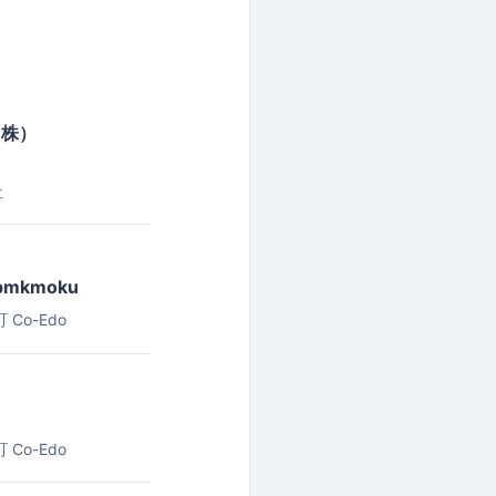
（株）
社
pmkmoku
Co-Edo
Co-Edo