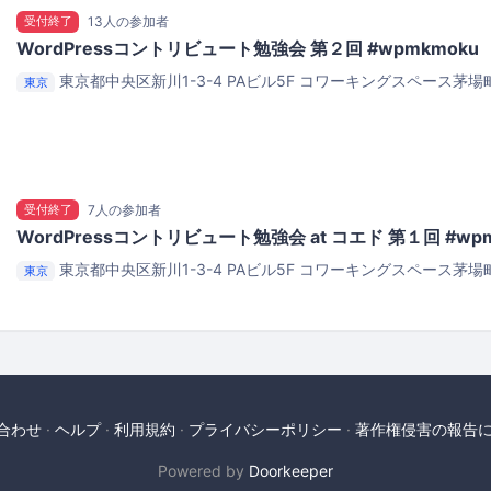
受付終了
13人の参加者
WordPressコントリビュート勉強会 第２回 #wpmkmoku
東京都中央区新川1-3-4 PAビル5F
コワーキングスペース茅場町 
東京
受付終了
7人の参加者
WordPressコントリビュート勉強会 at コエド 第１回 #wpm
東京都中央区新川1-3-4 PAビル5F
コワーキングスペース茅場町 
東京
合わせ
ヘルプ
利用規約
プライバシーポリシー
著作権侵害の報告
Powered by
Doorkeeper